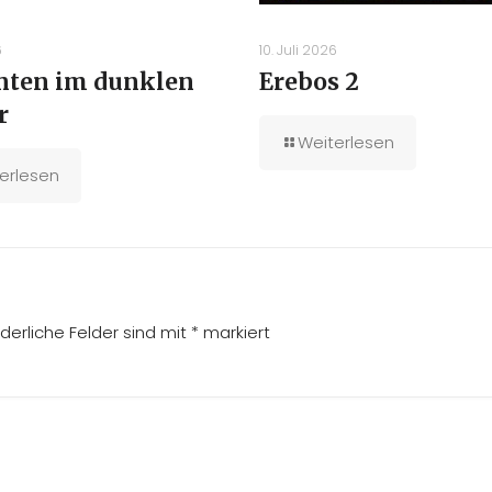
6
10. Juli 2026
unten im dunklen
Erebos 2
r
Weiterlesen
erlesen
rderliche Felder sind mit
*
markiert