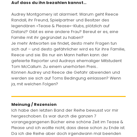
Auf dass du ihn bezahlen kannst…
Audrey Montgomery ist alarmiert. Warum geht Reece
Randall, ihr Freund, Spielpartner und Besitzer des
legendären »Tease & Please«-Klubs, plötzlich auf
Distanz? Gibt es eine andere Frau? Bereut er es, eine
Familie mit ihr gegründet zu haben?
Je mehr Antworten sie findet, desto mehr Fragen tun
sich auf – und desto gefährlicher wird es für ihre Familie,
Reece und sie. Bis nur ein Mann helfen kann: der
gefeierte Reporter und Audreys ehemaliger Mitstudent
Tom McCallum. Zu einem unerhörten Preis…
Können Audrey und Reece die Gefahr abwenden und
werden sie sich auf Toms Bedingung einlassen? Wenn
ja, mit welchen Folgen?
Meinung / Rezension
Ich habe den letzten Band der Reihe bewusst vor mir
hergeschoben. Es war durch die ganzen 7
vorangegangenen Bücher eine schöne Zeit im Tease &
Please und ich wollte nicht, dass diese schon zu Ende ist.
Da ich die Reihe aber doch irgendwann mal beenden