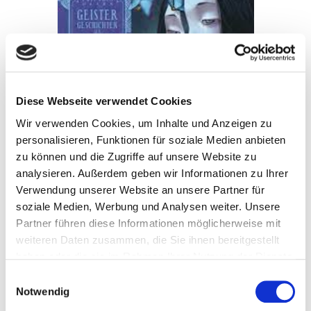
Diese Webseite verwendet Cookies
Wir verwenden Cookies, um Inhalte und Anzeigen zu
personalisieren, Funktionen für soziale Medien anbieten
zu können und die Zugriffe auf unsere Website zu
analysieren. Außerdem geben wir Informationen zu Ihrer
Verwendung unserer Website an unsere Partner für
soziale Medien, Werbung und Analysen weiter. Unsere
Partner führen diese Informationen möglicherweise mit
weiteren Daten zusammen, die Sie ihnen bereitgestellt
19. März 2026
haben oder die sie im Rahmen Ihrer Nutzung der Dienste
Geistergeschichten aus Japan
gesammelt haben.
Einwilligungsauswahl
Notwendig
Weiterlesen