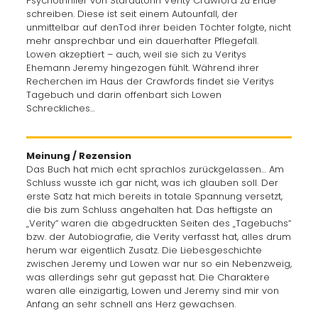
Psychothriller von Starautorin Verity Crawford zu Ende
schreiben. Diese ist seit einem Autounfall, der
unmittelbar auf denTod ihrer beiden Töchter folgte, nicht
mehr ansprechbar und ein dauerhafter Pflegefall.
Lowen akzeptiert – auch, weil sie sich zu Veritys
Ehemann Jeremy hingezogen fühlt. Während ihrer
Recherchen im Haus der Crawfords findet sie Veritys
Tagebuch und darin offenbart sich Lowen
Schreckliches…
Meinung / Rezension
Das Buch hat mich echt sprachlos zurückgelassen… Am
Schluss wusste ich gar nicht, was ich glauben soll. Der
erste Satz hat mich bereits in totale Spannung versetzt,
die bis zum Schluss angehalten hat. Das heftigste an
„Verity“ waren die abgedruckten Seiten des „Tagebuchs“
bzw. der Autobiografie, die Verity verfasst hat, alles drum
herum war eigentlich Zusatz. Die Liebesgeschichte
zwischen Jeremy und Lowen war nur so ein Nebenzweig,
was allerdings sehr gut gepasst hat. Die Charaktere
waren alle einzigartig, Lowen und Jeremy sind mir von
Anfang an sehr schnell ans Herz gewachsen.