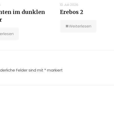
6
10. Juli 2026
unten im dunklen
Erebos 2
r
Weiterlesen
erlesen
rderliche Felder sind mit
*
markiert