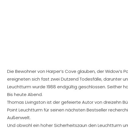
Die Bewohner von Harper’s Cove glauben, der Widow’s Poi
ereigneten sich fast zwei Dutzend Todesfälle, darunter une
Leuchtturm wurde 1988 endgültig geschlossen. Seither h
Bis heute Abend.
Thomas Livingston ist der gefeierte Autor von dreizehn Bü
Point Leuchtturm für seinen nächsten Bestseller recherc
Außenwelt.
Und obwohl ein hoher Sicherheitszaun den Leuchtturm um