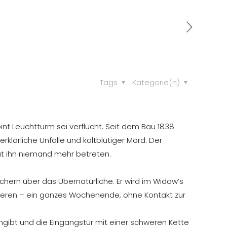
Tags
Kategorie(n)
nt Leuchtturm sei verflucht. Seit dem Bau 1838
rklärliche Unfälle und kaltblütiger Mord. Der
at ihn niemand mehr betreten.
chern über das Übernatürliche. Er wird im Widow’s
hieren – ein ganzes Wochenende, ohne Kontakt zur
gibt und die Eingangstür mit einer schweren Kette