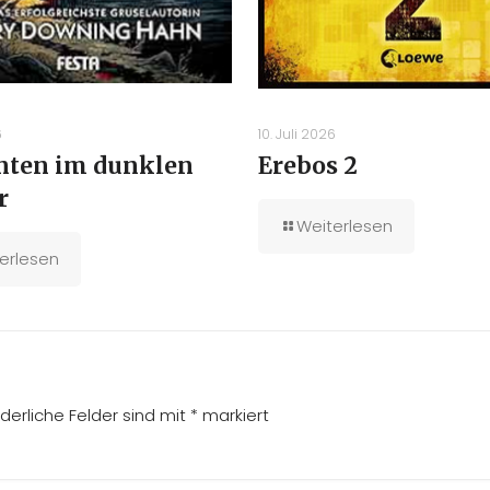
6
10. Juli 2026
unten im dunklen
Erebos 2
r
Weiterlesen
erlesen
rderliche Felder sind mit
*
markiert