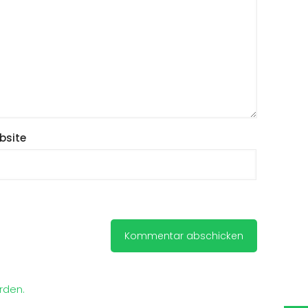
bsite
rden.