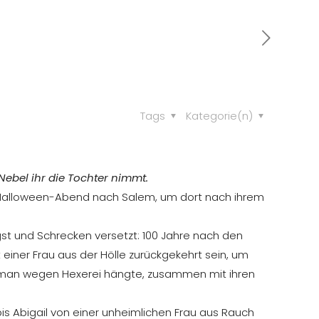
Tags
Kategorie(n)
Nebel ihr die Tochter nimmt.
m Halloween-Abend nach Salem, um dort nach ihrem
gst und Schrecken versetzt: 100 Jahre nach den
einer Frau aus der Hölle zurückgekehrt sein, um
ie man wegen Hexerei hängte, zusammen mit ihren
bis Abigail von einer unheimlichen Frau aus Rauch