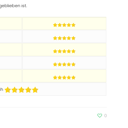
eblieben ist.
ch
0