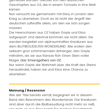
gemetzelt wurden. Getötet von den teuflischen
Geschöpfen aus OZ, die in einem Tornado in ihre Welt
kamen.
Nun versucht sie gemeinsam mit Elisa, in London den
Krieg zu überleben. Doch es ist nicht der Angriff der
deutschen Luftwaffe allein, um den sie sich sorgen
müssen.
Die Heerscharen aus OZ haben Gayle und Elisa
aufgespürt. Und diesmal kommen sie nicht allein. Sie
werden begleitet von alptraumhaften Kreaturen aus
dem BLUTBESUDELTEN WONDERLAND. Alle wollen den
seltsam grün schimmernden Anhänger, den Gayle
mitnahm, als sie aus Kansas floh. Einen Stein voller
Magie:
Das Smaragdherz von OZ.
Nur wenn Gayle die Wahrheit über die Kraft des Steins
herausfindet, haben sie und Elisa eine Chance zu
überleben.
Meinung / Rezension
Wie der Titel bereits verrät, begegnen wir in diesem
Band den Bewohnern des Wunderlands. Die Kreaturen
sind aber durch die Blutbesudlung nicht mehr so nett,
wie man es aus Alice kennt. Für meinen Geschmack