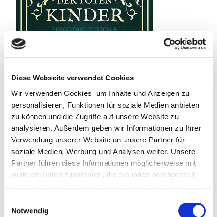
Diese Webseite verwendet Cookies
Wir verwenden Cookies, um Inhalte und Anzeigen zu
personalisieren, Funktionen für soziale Medien anbieten
zu können und die Zugriffe auf unsere Website zu
analysieren. Außerdem geben wir Informationen zu Ihrer
Verwendung unserer Website an unsere Partner für
soziale Medien, Werbung und Analysen weiter. Unsere
Partner führen diese Informationen möglicherweise mit
weiteren Daten zusammen, die Sie ihnen bereitgestellt
22. Juli 2026
haben oder die sie im Rahmen Ihrer Nutzung der Dienste
Spielplatz der toten Kinder
gesammelt haben.
Einwilligungsauswahl
Notwendig