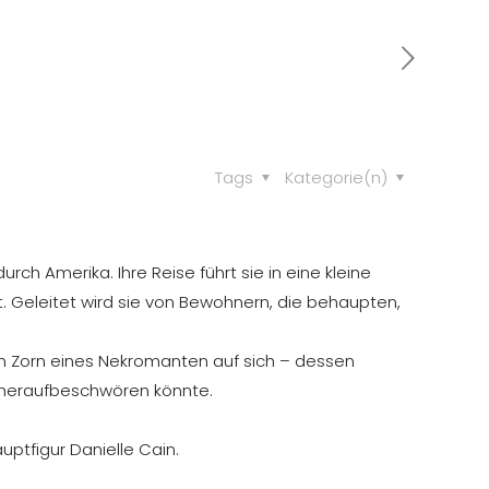
Tags
Kategorie(n)
rch Amerika. Ihre Reise führt sie in eine kleine
et. Geleitet wird sie von Bewohnern, die behaupten,
en Zorn eines Nekromanten auf sich – dessen
t heraufbeschwören könnte.
ptfigur Danielle Cain.