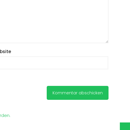
bsite
rden.