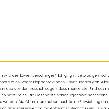
mm wird den Löwen verschlingen“. Ich ging mit etwas gemisc
o konnte mich weder Klappentext noch Cover überzeugen. Aller
ann auch. Leider muss ich sagen, dass mein erster Eindruck m
h nicht vieles. Die Geschichte schien irgendwie sehr schnell v
zu werden. Die Charaktere haben auch keine Entwicklung durc
Buch aber meilenweit davon entfernt schlecht zu sein. Es war