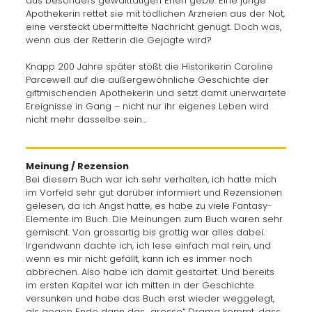
aus besonders gewalttätigen Ehen gebe: Eine junge
Apothekerin rettet sie mit tödlichen Arzneien aus der Not,
eine versteckt übermittelte Nachricht genügt. Doch was,
wenn aus der Retterin die Gejagte wird?
Knapp 200 Jahre später stößt die Historikerin Caroline
Parcewell auf die außergewöhnliche Geschichte der
giftmischenden Apothekerin und setzt damit unerwartete
Ereignisse in Gang – nicht nur ihr eigenes Leben wird
nicht mehr dasselbe sein…
Meinung / Rezension
Bei diesem Buch war ich sehr verhalten, ich hatte mich
im Vorfeld sehr gut darüber informiert und Rezensionen
gelesen, da ich Angst hatte, es habe zu viele Fantasy-
Elemente im Buch. Die Meinungen zum Buch waren sehr
gemischt. Von grossartig bis grottig war alles dabei.
Irgendwann dachte ich, ich lese einfach mal rein, und
wenn es mir nicht gefällt, kann ich es immer noch
abbrechen. Also habe ich damit gestartet. Und bereits
im ersten Kapitel war ich mitten in der Geschichte
versunken und habe das Buch erst wieder weggelegt,
als gegen Ende dann das „grosse“ Drama kommt, dass