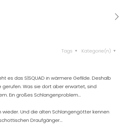
Tags
Kategorie(n)
ieht es das S|SQUAD in wärmere Gefilde. Deshalb
gerufen. Was sie dort aber erwartet, sind
blem. Ein großes Schlangenproblem…
n wieder. Und die alten Schlangengötter kennen
 schottischen Draufgänger…