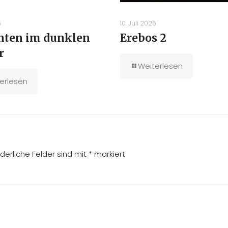
6
10. Juli 2026
unten im dunklen
Erebos 2
r
Weiterlesen
erlesen
rderliche Felder sind mit
*
markiert