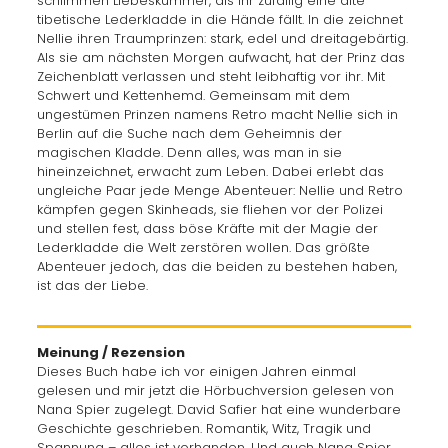
schlimmen Liebeskummer, als ihr zufällig eine alte
tibetische Lederkladde in die Hände fällt. In die zeichnet
Nellie ihren Traumprinzen: stark, edel und dreitagebärtig.
Als sie am nächsten Morgen aufwacht, hat der Prinz das
Zeichenblatt verlassen und steht leibhaftig vor ihr. Mit
Schwert und Kettenhemd. Gemeinsam mit dem
ungestümen Prinzen namens Retro macht Nellie sich in
Berlin auf die Suche nach dem Geheimnis der
magischen Kladde. Denn alles, was man in sie
hineinzeichnet, erwacht zum Leben. Dabei erlebt das
ungleiche Paar jede Menge Abenteuer: Nellie und Retro
kämpfen gegen Skinheads, sie fliehen vor der Polizei
und stellen fest, dass böse Kräfte mit der Magie der
Lederkladde die Welt zerstören wollen. Das größte
Abenteuer jedoch, das die beiden zu bestehen haben,
ist das der Liebe.
Meinung / Rezension
Dieses Buch habe ich vor einigen Jahren einmal
gelesen und mir jetzt die Hörbuchversion gelesen von
Nana Spier zugelegt. David Safier hat eine wunderbare
Geschichte geschrieben. Romantik, Witz, Tragik und
Spannung – alles ist vorhanden. Und auch Nana Spier