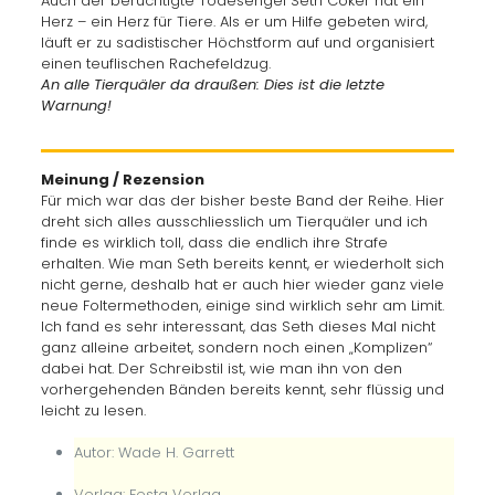
Auch der berüchtigte Todesengel Seth Coker hat ein
Herz – ein Herz für Tiere. Als er um Hilfe gebeten wird,
läuft er zu sadistischer Höchstform auf und organisiert
einen teuflischen Rachefeldzug.
An alle Tierquäler da draußen: Dies ist die letzte
Warnung!
Meinung / Rezension
Für mich war das der bisher beste Band der Reihe. Hier
dreht sich alles ausschliesslich um Tierquäler und ich
finde es wirklich toll, dass die endlich ihre Strafe
erhalten. Wie man Seth bereits kennt, er wiederholt sich
nicht gerne, deshalb hat er auch hier wieder ganz viele
neue Foltermethoden, einige sind wirklich sehr am Limit.
Ich fand es sehr interessant, das Seth dieses Mal nicht
ganz alleine arbeitet, sondern noch einen „Komplizen“
dabei hat. Der Schreibstil ist, wie man ihn von den
vorhergehenden Bänden bereits kennt, sehr flüssig und
leicht zu lesen.
Autor: Wade H. Garrett
Verlag: Festa Verlag