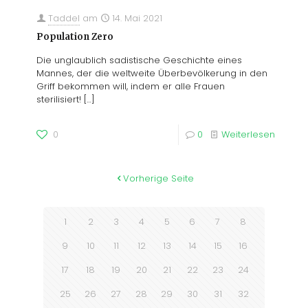
Taddel
am
14. Mai 2021
Population Zero
Die unglaublich sadistische Geschichte eines
Mannes, der die weltweite Überbevölkerung in den
Griff bekommen will, indem er alle Frauen
sterilisiert!
[…]
0
0
Weiterlesen
Vorherige Seite
1
2
3
4
5
6
7
8
9
10
11
12
13
14
15
16
17
18
19
20
21
22
23
24
25
26
27
28
29
30
31
32