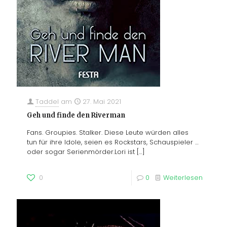
Taddel
am
27. Mai 2021
Geh und finde den Riverman
Fans. Groupies. Stalker. Diese Leute würden alles
tun für ihre Idole, seien es Rockstars, Schauspieler …
oder sogar Serienmörder.Lori ist
[…]
0
0
Weiterlesen