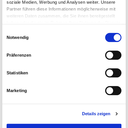
soziale Medien, Werbung und Analysen weiter. Unsere
Partner führen diese Informationen möglicherweise mit
weiteren Daten zusammen, die Sie ihnen bereitgestellt
haben oder die sie im Rahmen Ihrer Nutzung der Dienste
gesammelt haben.
Einwilligungsauswahl
Notwendig
Präferenzen
Taddel
am
19. Mai 2021
Der Berater
Statistiken
Etwas ist seltsam an dem skurril gekleideten Mann,
der CompWare aus der Krise helfen soll und
dessen Lächeln nie ganz
[…]
Marketing
0
0
Weiterlesen
Details zeigen